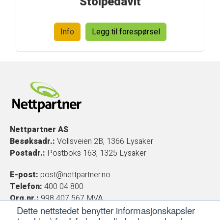
Stolpedavit
Info
Legg til forespørsel
Nettpartner AS
Besøksadr.:
Vollsveien 2B, 1366 Lysaker
Postadr.:
Postboks 163, 1325 Lysaker
E-post:
post@nettpartner.no
Telefon:
400 04 800
Org.nr.:
998 407 567 MVA
Dette nettstedet benytter informasjonskapsler