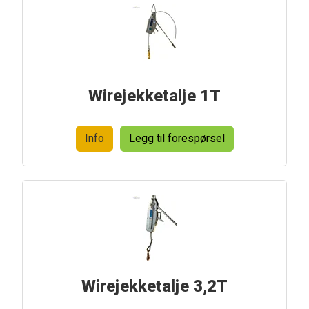
Wirejekketalje 1T
Info
Legg til forespørsel
Wirejekketalje 3,2T