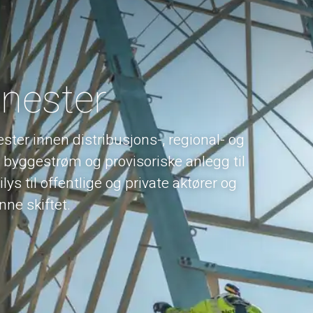
enester
ester innen distribusjons-, regional- og
å byggestrøm og provisoriske anlegg til
lys til offentlige og private aktører og
nne skiftet.