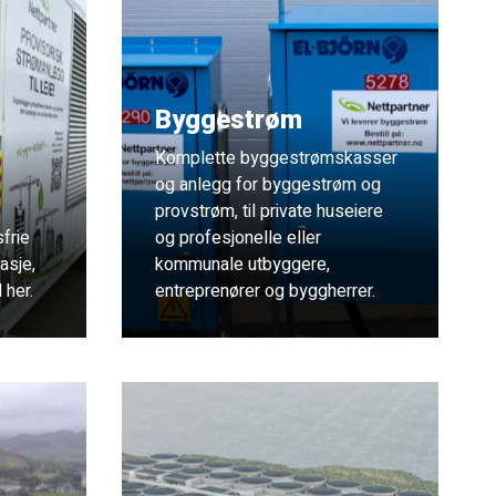
Byggestrøm
Komplette byggestrømskasser
og anlegg for byggestrøm og
provstrøm, til private huseiere
sfrie
og profesjonelle eller
asje,
kommunale utbyggere,
 her.
entreprenører og byggherrer.