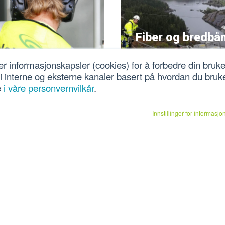
Fiber og bredbå
Nettpartner har
r for sikkerhet
er informasjonskapsler (cookies) for å forbedre din bruk
spesialkompetanse på
 i interne og eksterne kanaler basert på hvordan du bruk
rtner sørger for Leder for
montasje, reparasjon og
e
i våre personvernvilkår
.
et til høyspentanlegg.
vedlikehold av fiberkabel
 LFS her.
kraftlinjer.
Innstillinger for informasj
Utleie og
sning og veilys