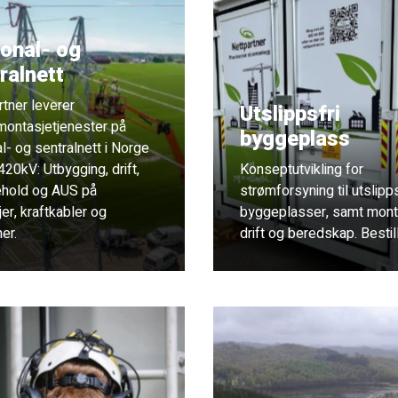
onal- og
ralnett
rtner leverer
Utslippsfri
montasjetjenester på
byggeplass
l- og sentralnett i Norge
20kV: Utbygging, drift,
Konseptutvikling for
ehold og AUS på
strømforsyning til utslipp
njer, kraftkabler og
byggeplasser, samt mont
er.
drift og beredskap. Bestill