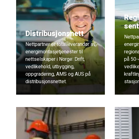
Regi
sent
Distribusjonsnett
Nettpa
Nettpartner er totalleverandør av
energi
energimontasjetjenester til
regiona
nettselskaper i Norge: Drift,
på 50-4
vedlikehold, utbygging,
vedlik
oppgradering, AMS og AUS på
kraftli
distribusjonsnettet.
stasjon