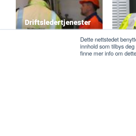
Driftsledertjenester
Lovpålagte driftsledertjenester
Lede
Dette nettstedet benytt
for eid og leid
innhold som tilbys deg
høyspenningsanlegg, for
Nettpa
finne mer info om dett
industri, bygg og anlegg. Bestill
sikkerh
Driftsleder her.
Bestill
Bely