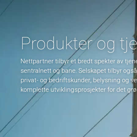
Produkter og tj
Nettpartner tilbyr et bredt spekter av tjen
sentralnett og bane. Selskapet tilbyr ogs
privat- og bedriftskunder, belysning og vei
komplette utviklingsprosjekter for det grø