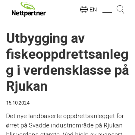
EN
Utbygging av
fiskeoppdrettsanleg
g i verdensklasse på
Rjukan
15.10.2024
Det nye landbaserte oppdrettsanlegget for
ørret på Svadde industriområde på Rjukan
blir verdens største. Ved hjelp av avansert