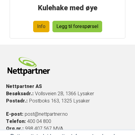
Kulehake med øye
Info
Legg til forespørsel
Nettpartner AS
Besøksadr.:
Vollsveien 2B, 1366 Lysaker
Postadr.:
Postboks 163, 1325 Lysaker
E-post:
post@nettpartner.no
Telefon:
400 04 800
Org.nr.:
998 407 567 MVA