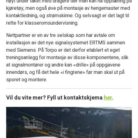
høyt under taket med dragere der man kan ha opplæring på
kjøretøy, men også øve på montasje av hengemaster med
kontaktledning, og strømskinne. Og selvsagt er det lagt til
rette for klasseromsundervisning.
Nettpartner er en av tre selskap som har avtale om
installasjon av det nye signalsystemet ERTMS sammen
med Siemens. På Torpo er det derfor etablert et eget
treningsanlegg for montasje av disse komponentene, slik
at signalmontører og andre kan «drille» på oppgavene
innendørs, og få det hele «i fingrene» før man skal ut på
sporet og montere.
Vil du vite mer? Fyll ut kontaktskjema
her.