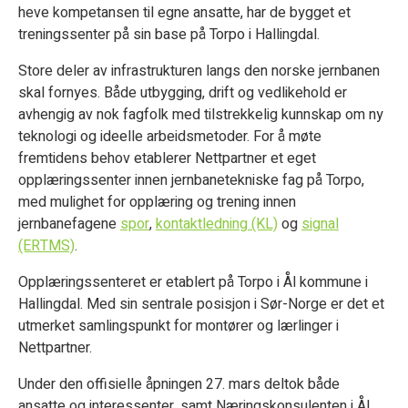
heve kompetansen til egne ansatte, har de bygget et
treningssenter på sin base på Torpo i Hallingdal.
Store deler av infrastrukturen langs den norske jernbanen
skal fornyes. Både utbygging, drift og vedlikehold er
avhengig av nok fagfolk med tilstrekkelig kunnskap om ny
teknologi og ideelle arbeidsmetoder. For å møte
fremtidens behov etablerer Nettpartner et eget
opplæringssenter innen jernbanetekniske fag på Torpo,
med mulighet for opplæring og trening innen
jernbanefagene
spor
,
kontaktledning (KL)
og
signal
(ERTMS)
.
Opplæringssenteret er etablert på Torpo i Ål kommune i
Hallingdal. Med sin sentrale posisjon i Sør-Norge er det et
utmerket samlingspunkt for montører og lærlinger i
Nettpartner.
Under den offisielle åpningen 27. mars deltok både
ansatte og interessenter, samt Næringskonsulenten i Ål